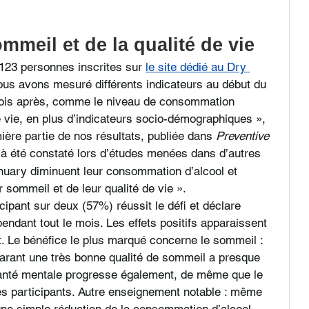
mmeil et de la qualité de vie
123 personnes inscrites sur 
le site dédié au Dry 
us avons mesuré différents indicateurs au début du 
 mois après, comme le niveau de consommation 
de vie, en plus d’indicateurs socio-démographiques », 
mière partie de nos résultats, publiée dans 
Preventive 
éjà été constaté lors d’études menées dans d’autres 
anuary diminuent leur consommation d’alcool et 
 sommeil et de leur qualité de vie ». 
cipant sur deux (57%) réussit le défi et déclare 
ndant tout le mois. Les effets positifs apparaissent 
 Le bénéfice le plus marqué concerne le sommeil : 
clarant une très bonne qualité de sommeil a presque 
 santé mentale progresse également, de même que le 
s participants. Autre enseignement notable : même 
ne simple réduction de la consommation d’alcool 