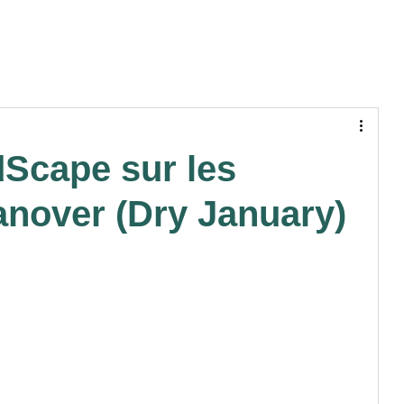
N PATIENT
STRUCTURES
TRAVAUX
dScape sur les
nover (Dry January)