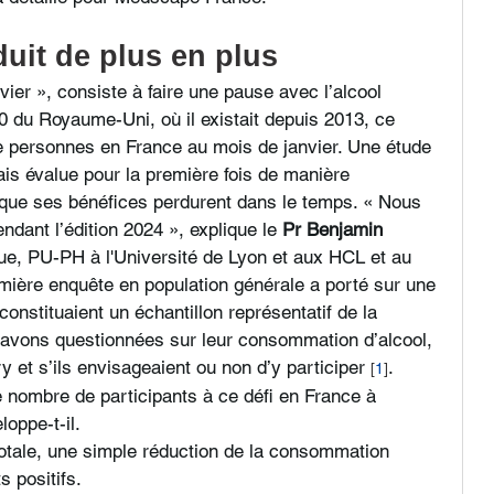
uit de plus en plus
ier », consiste à faire une pause avec l’alcool 
 du Royaume-Uni, où il existait depuis 2013, ce 
e personnes en France au mois de janvier. Une étude 
s évalue pour la première fois de manière 
 que ses bénéfices perdurent dans le temps. « Nous 
dant l’édition 2024 », explique le
 Pr Benjamin 
gue, PU-PH à l'Université de Lyon et aux HCL et au 
mière enquête en population générale a porté sur une 
onstituaient un échantillon représentatif de la 
 avons questionnées sur leur consommation d’alcool, 
et s’ils envisageaient ou non d’y participer 
. 
[
1
]
e nombre de participants à ce défi en France à 
loppe-t-il.
ale, une simple réduction de la consommation 
s positifs.