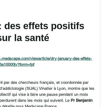
 des effets positifs 
ur la santé
is.medscape.com/viewarticle/dry-january-des-effets-
6a10000jv?form=fpf
 par des chercheurs français, et coordonnée par 
 d’addictologie (SUAL) Vinatier à Lyon, montre que les 
llectif qui vise à faire une pause pendant un mois 
erdurent dans les mois qui suivent. Le 
Pr Benjamin 
a détaille pour Medscape France.