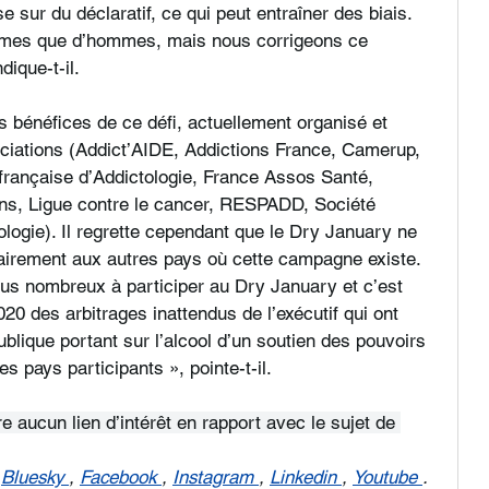
ose sur du déclaratif, ce qui peut entraîner des biais. 
femmes que d’hommes, mais nous corrigeons ce 
dique-t-il.
es bénéfices de ce défi, actuellement organisé et 
ociations (Addict’AIDE, Addictions France, Camerup, 
 française d’Addictologie, France Assos Santé, 
ons, Ligue contre le cancer, RESPADD, Société 
tologie). Il regrette cependant que le Dry January ne 
trairement aux autres pays où cette campagne existe. 
lus nombreux à participer au Dry January et c’est 
020 des arbitrages inattendus de l’exécutif qui ont 
lique portant sur l’alcool d’un soutien des pouvoirs 
es pays participants », pointe-t-il.
 aucun lien d’intérêt en rapport avec le sujet de 
Bluesky
,
Facebook
,
Instagram
,
Linkedin
,
Youtube
.