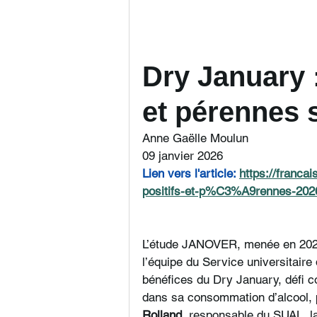
Dry January :
et pérennes s
Anne Gaëlle Moulun
09 janvier 2026
Lien vers l'article: 
https://franca
positifs-et-p%C3%A9rennes-202
L’étude JANOVER, menée en 2024
l’équipe du Service universitaire
bénéfices du Dry January, défi co
dans sa consommation d’alcool, p
Rolland
, responsable du SUAL, l