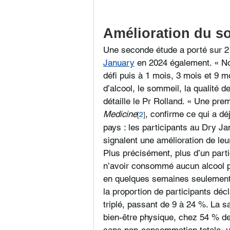
Amélioration du so
Une seconde étude a porté sur 2
January
 en 2024 également. « No
défi puis à 1 mois, 3 mois et 9
d’alcool, le sommeil, la qualité 
détaille le Pr Rolland. « Une pre
Medicine
, confirme ce qui a d
[
2
]
pays : les participants au Dry J
signalent une amélioration de leur
Plus précisément, plus d’un parti
n’avoir consommé aucun alcool pe
en quelques semaines seulement.
la proportion de participants dé
triplé, passant de 9 à 24 %. La
bien-être physique, chez 54 % de
sans non-consommation totale, u