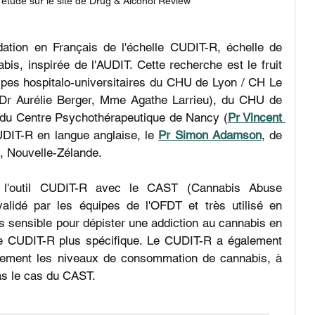
l'étude sur le site de Drug & Alcohol Review
lidation en Français de l'échelle CUDIT-R, échelle de 
bis, inspirée de l'AUDIT. Cette recherche est le fruit 
uipes hospitalo-universitaires du CHU de Lyon / CH Le 
 Dr Aurélie Berger, Mme Agathe Larrieu), du CHU de 
 du Centre Psychothérapeutique de Nancy (
Pr Vincent 
UDIT-R en langue anglaise, le 
Pr Simon Adamson
, de 
h, Nouvelle-Zélande. 
 l'outil CUDIT-R avec le CAST (Cannabis Abuse 
alidé par les équipes de l'OFDT et très utilisé en 
s sensible pour dépister une addiction au cannabis en 
le CUDIT-R plus spécifique. Le CUDIT-R a également 
ement les niveaux de consommation de cannabis, à 
pas le cas du CAST. 