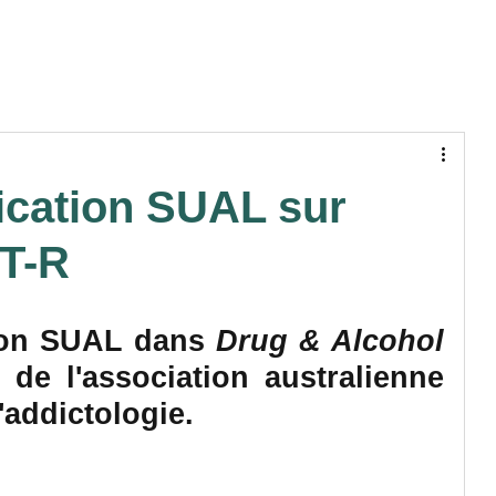
N PATIENT
STRUCTURES
TRAVAUX
ication SUAL sur
IT-R
ion SUAL dans 
Drug & Alcohol 
l de l'association australienne 
'addictologie. 