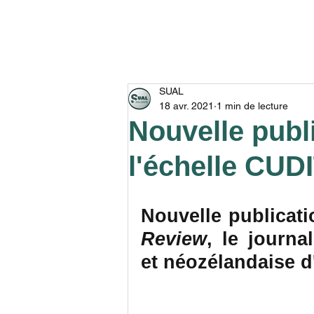
ACCUEIL
ADRESSER U
SUAL
18 avr. 2021
1 min de lecture
Nouvelle publ
l'échelle CUD
Nouvelle publicat
Review
, le journa
et néozélandaise d