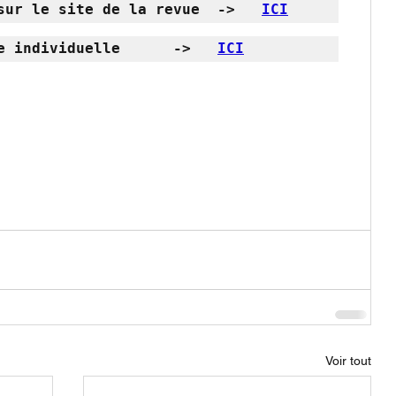
sur le site de la revue  ->   
ICI
e individuelle      ->   
ICI
Voir tout