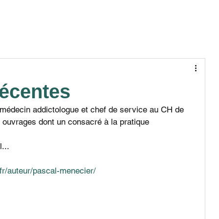
N PATIENT
STRUCTURES
TRAVAUX
récentes
 médecin addictologue et chef de service au CH de 
 ouvrages dont un consacré à la pratique 
...
fr/auteur/pascal-menecier/