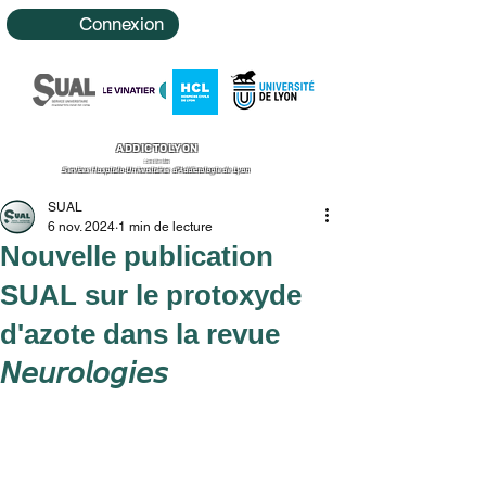
Connexion
ADDICTOLYON
Le site des
Services Hospitalo-Universitaires d'Addictologie de Lyon
SUAL
6 nov. 2024
1 min de lecture
Nouvelle publication
SUAL sur le protoxyde
d'azote dans la revue
𝘕𝘦𝘶𝘳𝘰𝘭𝘰𝘨𝘪𝘦𝘴