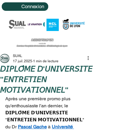
Connexion
ADDICTOLYON
Le site des
Services Hospitalo-Universitaires d'Addictologie de Lyon
SUAL
17 juil. 2025
1 min de lecture
𝘋𝘐𝘗𝘓𝘖̂𝘔𝘌 𝘋'𝘜𝘕𝘐𝘝𝘌𝘙𝘚𝘐𝘛𝘌
"𝘌𝘕𝘛𝘙𝘌𝘛𝘐𝘌𝘕
𝘔𝘖𝘛𝘐𝘝𝘈𝘛𝘐𝘖𝘕𝘕𝘌𝘓"
Après une première promo plus 
qu'enthousiaste l'an dernier, le 
𝗗𝗜𝗣𝗟𝗢̂𝗠𝗘 𝗗'𝗨𝗡𝗜𝗩𝗘𝗥𝗦𝗜𝗧𝗘 
"𝗘𝗡𝗧𝗥𝗘𝗧𝗜𝗘𝗡 𝗠𝗢𝗧𝗜𝗩𝗔𝗧𝗜𝗢𝗡𝗡𝗘𝗟" 
du Dr 
Pascal Gache
 à 
Université 