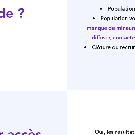
de ?
Population
Population vo
manque de mineurs 
diffuser, contact
Clôture du recrut
r accès
Oui, les résulta