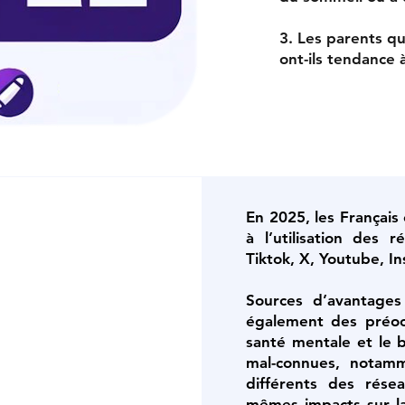
3. Les parents qu
ont-ils tendance 
En 2025, les Françai
à l’utilisation des 
Tiktok, X, Youtube, I
Sources d’avantages 
également des préoc
santé mentale et le 
mal-connues, notamm
différents des rése
mêmes impacts sur la 