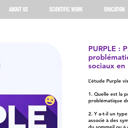
ABOUT US
SCIENTIFIC WORK
EDUCATION
PURPLE : P
problémati
sociaux en
L’étude Purple vi
1. Quelle est la 
problématique de
2. Y a-t-il un ty
associé à des sy
du sommeil ou à 